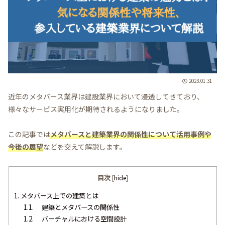
2023.01.31
近年のメタバース業界は建設業界において浸透してきており、
様々なサービス実用化が期待されるようになりました。
この記事では
メタバースと建築業界の関係性について活用事例や
今後の展望
などを交えて解説します。
目次
[
hide
]
1.
メタバース上での建築とは
1.1.
建築とメタバースの関係性
1.2.
バーチャルにおける空間設計