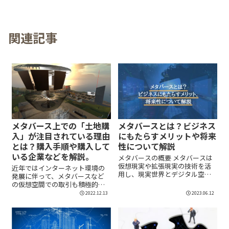
関連記事
メタバース上での「土地購
メタバースとは？ビジネス
入」が注目されている理由
にもたらすメリットや将来
とは？購入手順や購入して
性について解説
いる企業などを解説。
メタバースの概要 メタバースは
仮想現実や拡張現実の技術を活
近年ではインターネット環境の
用し、現実世界とデジタル空間
発展に伴って、メタバースなど
を融合させた仮想...
の仮想空間での取引も積極的に
おこなわれるようになりま...
2022.12.13
2023.06.12