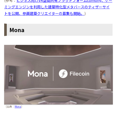
(参考：
ビジネス向けVR空間共有プラットフォームcomony、ゲー
ミングエンジンを利用した建築特化型メタバースのティザーサイ
トを公開、参画建築クリエイターの募集も開始。
)
Mona
(出典：
Mona
)