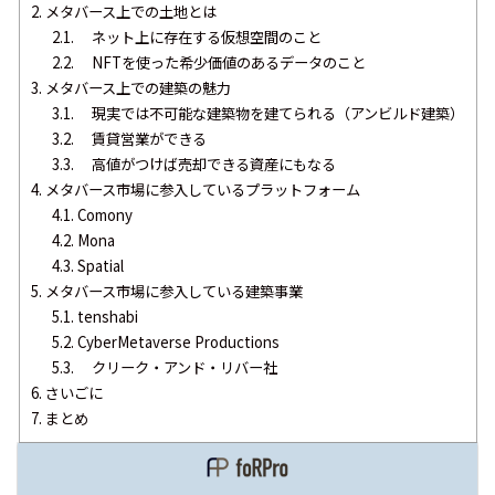
2.
メタバース上での土地とは
2.1.
ネット上に存在する仮想空間のこと
2.2.
NFTを使った希少価値のあるデータのこと
3.
メタバース上での建築の魅力
3.1.
現実では不可能な建築物を建てられる（アンビルド建築）
3.2.
賃貸営業ができる
3.3.
高値がつけば売却できる資産にもなる
4.
メタバース市場に参入しているプラットフォーム
4.1.
Comony
4.2.
Mona
4.3.
Spatial
5.
メタバース市場に参入している建築事業
5.1.
tenshabi
5.2.
CyberMetaverse Productions
5.3.
クリーク・アンド・リバー社
6.
さいごに
7.
まとめ