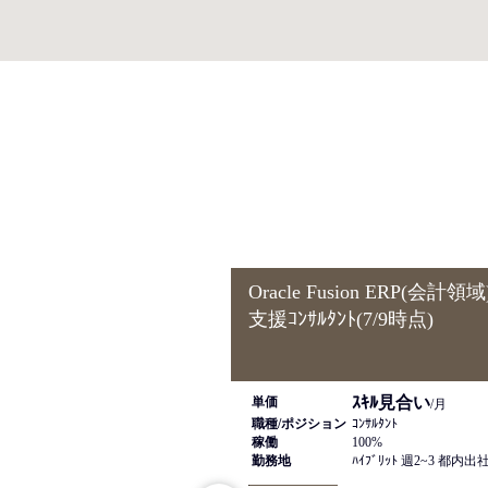
向け】ｼｽﾃﾑ移行＿ﾘｰ
Oracle Fusion ERP(会計領
ﾝ(7/9時点)
支援ｺﾝｻﾙﾀﾝﾄ(7/9時点)
~170万円(ｽｷﾙ見合い)
ｽｷﾙ見合い
単価
/月
/月
ン
コンサルタント
職種/ポジション
ｺﾝｻﾙﾀﾝﾄ
80～100％
稼働
100%
基本都内常駐
勤務地
ﾊｲﾌﾞﾘｯﾄ 週2~3 都内出