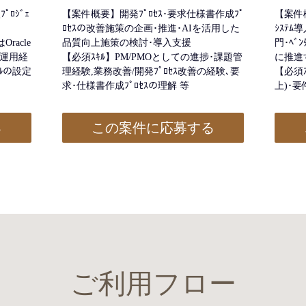
ﾌﾟﾛｼﾞｪ
【案件概要】開発ﾌﾟﾛｾｽ･要求仕様書作成ﾌﾟ
【案件
ﾛｾｽの改善施策の企画･推進･AIを活用した
ｼｽﾃﾑ
Oracle
品質向上施策の検討･導入支援
門･ﾍﾞ
入･運用経
【必須ｽｷﾙ】PM/PMOとしての進捗･課題管
に推進
ｭｰﾙの設定
理経験,業務改善/開発ﾌﾟﾛｾｽ改善の経験､要
【必須ｽ
求･仕様書作成ﾌﾟﾛｾｽの理解 等
上)･要
る
この案件に応募する
ご利用フロー