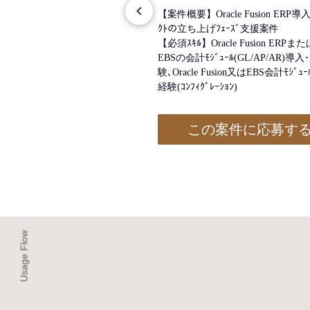
Tｽﾀﾝﾄﾞｱﾛﾝ化におけるｼｽﾃﾑ
【案件概要】Oracle Fusion ERP導入
ﾞ･ｲﾝﾌﾗ含む各種ｼｽﾃﾑを理解
ｸﾄの立ち上げﾌｪｰｽﾞ支援案件
ｸﾞﾙｰﾌﾟを横断して移行計画作成､
【必須ｽｷﾙ】Oracle Fusion ERPまたは
認を推進
EBSの会計ﾓｼﾞｭｰﾙ(GL/AP/AR)導
大規模移行ﾌﾟﾛｼﾞｪｸﾄ実務経験
験､Oracle Fusion又はEBS会計ﾓｼﾞ
 ※事業会社側･ﾍﾞﾝﾀﾞｰ側の双方
経験(ｺﾝﾌｨｸﾞﾚｰｼｮﾝ)
画経験が望ましい 等
案件に応募する
この案件に応募す