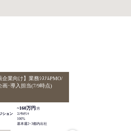
企業向け】業務ｼｽﾃﾑPMO/
【製造業】 SAPｸﾞﾛｰﾊﾞﾙ
ﾑ企画･導入担当(7/9時点)
構築支援(ｲﾝﾃｸﾞﾚｰｼｮﾝﾒﾝﾊ
時点)
~160万円
~200万円
単価
/月
ポジション
ｺﾝｻﾙﾀﾝﾄ
職種/ポジション
ｺﾝｻﾙﾀﾝﾄ
100%
稼働
80~100％
基本週2~3都内出社
勤務地
原則ﾘﾓｰﾄ