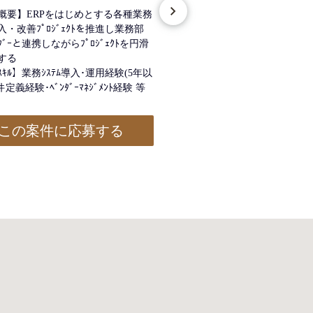
概要】ERPをはじめとする各種業務
【案件概要】 製造業向けSAP 
導入・改善ﾌﾟﾛｼﾞｪｸﾄを推進し業務部
中心としたｸﾞﾛｰﾊﾞﾙﾃﾝﾌﾟﾚｰﾄ構
ﾝﾀﾞｰと連携しながらﾌﾟﾛｼﾞｪｸﾄを円滑
ﾊﾟｲﾛｯﾄ導入を予定。ｼｽﾃﾑ全体ｱ
する
瞰した横断。
ｷﾙ】業務ｼｽﾃﾑ導入･運用経験(5年以
【必須ｽｷﾙ】大規模SAP案件に
件定義経験･ﾍﾞﾝﾀﾞｰﾏﾈｼﾞﾒﾝﾄ経験 等
ﾚｰｼｮﾝ経験･ｼｽﾃﾑ間連携要件
計経験 等
この案件に応募する
この案件に応募