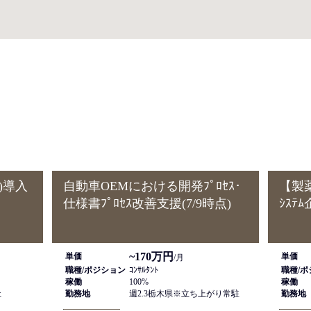
ピックアップ案件
域)導入
自動車OEMにおける開発ﾌﾟﾛｾｽ･
【製薬
仕様書ﾌﾟﾛｾｽ改善支援(7/9時点)
ｼｽﾃ
~170万円
単価
単価
/月
職種/ポジション
ｺﾝｻﾙﾀﾝﾄ
職種/
稼働
100%
稼働
社
勤務地
週2.3栃木県※立ち上がり常駐
勤務地