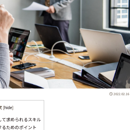
2022.02.16
次
[
hide
]
して求められるスキル
するためのポイント