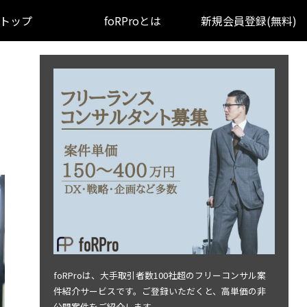
トップ
foRProとは
新規会員登録(無料)
foRProは、大手取引者数100社超のフリーコンサル案
件紹介サービスです。ご登録いただくと、高単価の非
公開案件をご紹介します。