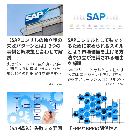
【SAPコンサルの独立後の
SAPコンサルとして独立す
失敗パターンとは】3つの
るために求められるスキル
事例と解決策と合わせて解
とは？市場価値を上げる方
説
法や独立が推奨される理由
を解説
失敗パターン(1) 独立後に案件
が思うように獲得できなかった
SAPフリーコンサルとして独立す
場合とその対策 案件を獲得する
るには エージェントを活用する
際の営業活動...
SAPのフリーランスコンサルタ
ン...
2021.12.24
2021.12.24
【SAP導入】失敗する要因
【ERPとBPRの関係性と