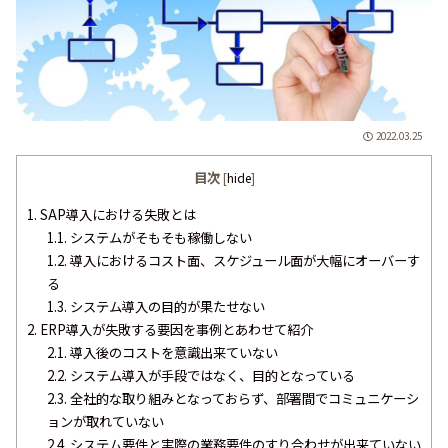
2022.03.25
目次
[
hide
]
1.
SAP導入における失敗とは
1.1.
システムがそもそも稼働しない
1.2.
導入におけるコスト面、スケジュール面が大幅にオーバーす
る
1.3.
システム導入の目的が果たせない
2.
ERP導入が失敗する要因を事例とあわせて紹介
2.1.
導入後のコストを意識出来ていない
2.2.
システム導入が手段ではなく、目的となっている
2.3.
全社的な取り組みとなっておらず、部署間でコミュニケーシ
ョンが取れていない
2.4.
システム要件と実際の業務要件のすり合わせが出来ていない