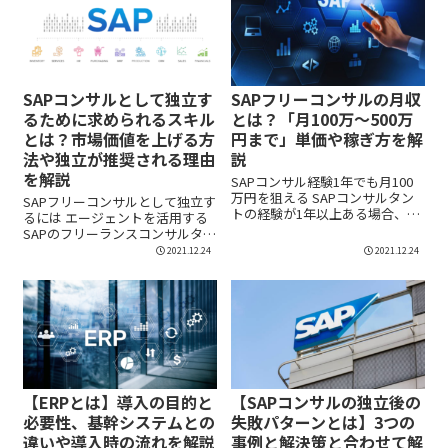
SAPコンサルとして独立す
SAPフリーコンサルの月収
るために求められるスキル
とは？「月100万～500万
とは？市場価値を上げる方
円まで」単価や稼ぎ方を解
法や独立が推奨される理由
説
を解説
SAPコンサル経験1年でも月100
万円を狙える SAPコンサルタン
SAPフリーコンサルとして独立す
トの経験が1年以上ある場合、
るには エージェントを活用する
SAPフ...
SAPのフリーランスコンサルタ
ン...
2021.12.24
2021.12.24
【ERPとは】導入の目的と
【SAPコンサルの独立後の
必要性、基幹システムとの
失敗パターンとは】3つの
違いや導入時の流れを解説
事例と解決策と合わせて解