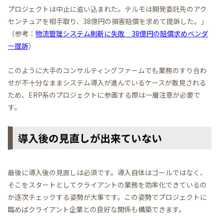
プロジェクトは中止に追い込まれた。テルモは開発委託先のアク
センチュアを相手取り、38億円の損害賠償を求めて提訴した。」
（参考：
物流管理システム刷新に失敗 38億円の賠償求めベンダ
ー提訴
）
このように大手のコンサルティングファームでも業務のすり合わ
せが不十分なままシステム導入が進んでいるケースが散見される
ため、ERP系のプロジェクトに参画する際は一層注意が必要で
す。
導入後の見直しが出来ていない
最後に導入後の見直しは必須です。導入自体はゴールではなく、
そこをスタートとしてクライアントの業務を効率化できているの
か逐次チェックする姿勢が大事です。この姿勢でプロジェクトに
臨めばクライアント企業との良好な関係も構築できます。