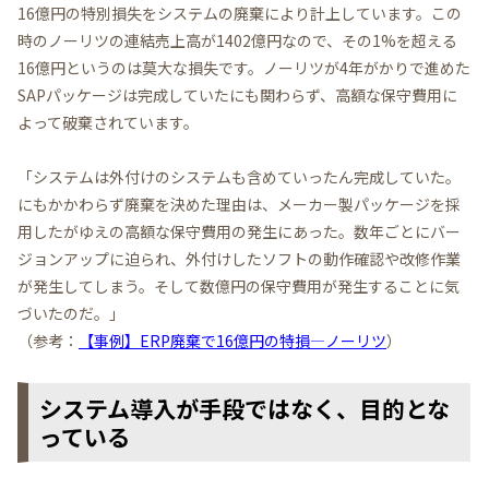
16億円の特別損失をシステムの廃棄により計上しています。この
時のノーリツの連結売上高が1402億円なので、その1%を超える
16億円というのは莫大な損失です。ノーリツが4年がかりで進めた
SAPパッケージは完成していたにも関わらず、高額な保守費用に
よって破棄されています。
「システムは外付けのシステムも含めていったん完成していた。
にもかかわらず廃棄を決めた理由は、メーカー製パッケージを採
用したがゆえの高額な保守費用の発生にあった。数年ごとにバー
ジョンアップに迫られ、外付けしたソフトの動作確認や改修作業
が発生してしまう。そして数億円の保守費用が発生することに気
づいたのだ。」
（参考：
【事例】ERP廃棄で16億円の特損—ノーリツ
）
システム導入が手段ではなく、目的とな
っている