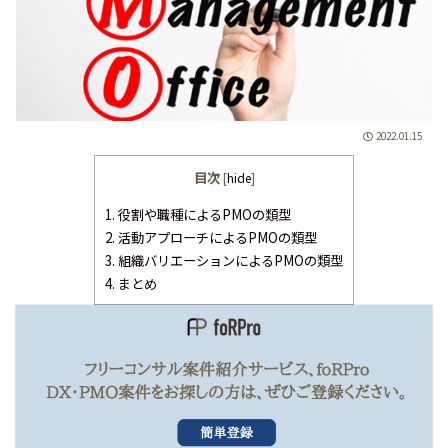
2022.01.15
目次
[
hide
]
1.
役割や職種によるPMOの類型
2.
活動アプローチによるPMOの類型
3.
組織バリエーションによるPMOの類型
4.
まとめ