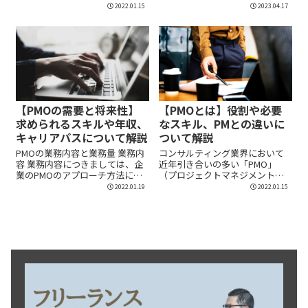
記載しています。事実を...
とにより多くのプ...
2022.01.15
2023.04.17
【PMOの需要と将来性】
【PMOとは】役割や必要
求められるスキルや年収、
なスキル、PMとの違いに
キャリアパスについて解説
ついて解説
PMOの業務内容と業務量 業務内
コンサルティング業界において
容 業務内容につきましては、企
近年引き合いの多い「PMO」
業のPMOのアプローチ方法によ
（プロジェクトマネジメントオ
って...
フィス）。 特にI...
2022.01.19
2022.01.15