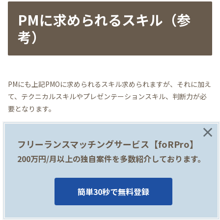
PMに求められるスキル（参
考）
PMにも上記PMOに求められるスキル求められますが、それに加え
て、テクニカルスキルやプレゼンテーションスキル、判断力が必
要となります。
×
テクニカルスキル
フリーランスマッチングサービス【foRPro】
200万円/月以上の独自案件を多数紹介しております。
IT系のプロジェクトにおいては、業務内容や、システム開発に利
用される技術的な知識等も欠かせないスキルとなります。また、
簡単30秒で無料登録
コストの算出や要員計画等を緻密に策定するためには、各フェー
ズでどのような作業を行っているか、どのような知見が必要なの