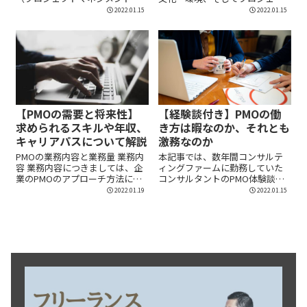
フィス）。 特にI...
ト規模等により...
2022.01.15
2022.01.15
【PMOの需要と将来性】
【経験談付き】PMOの働
求められるスキルや年収、
き方は暇なのか、それとも
キャリアパスについて解説
激務なのか
PMOの業務内容と業務量 業務内
本記事では、数年間コンサルテ
容 業務内容につきましては、企
ィングファームに勤務していた
業のPMOのアプローチ方法によ
コンサルタントのPMO体験談を
って...
記載しています。事実を...
2022.01.19
2022.01.15