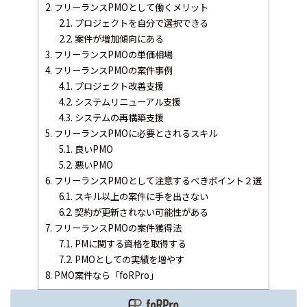
2.
フリーランスPMOとして働くメリット
2.1.
プロジェクトを自分で選択できる
2.2.
案件が増加傾向にある
3.
フリーランスPMOの単価相場
4.
フリーランスPMOの案件事例
4.1.
プロジェクト改善支援
4.2.
システムリニューアル支援
4.3.
システムの再構築支援
5.
フリーランスPMOに必要とされるスキル
5.1.
良いPMO
5.2.
悪いPMO
6.
フリーランスPMOとして注意するべきポイント２選
6.1.
スキル以上の案件に手を出さない
6.2.
契約が更新されない可能性がある
7.
フリーランスPMOの案件獲得法
7.1.
PMに関する資格を取得する
7.2.
PMOとしての実績を増やす
8.
PMO案件なら「foRPro」