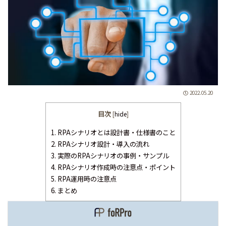
2022.05.20
目次
[
hide
]
1.
RPAシナリオとは設計書・仕様書のこと
2.
RPAシナリオ設計・導入の流れ
3.
実際のRPAシナリオの事例・サンプル
4.
RPAシナリオ作成時の注意点・ポイント
5.
RPA運用時の注意点
6.
まとめ