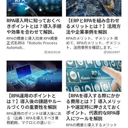
RPA導入時に知っておくべ
【ERPとRPAを組み合わせ
きポイントとは？導入手順
るメリットとは？】活用方
や効果を合わせて解説。
法や企業事例を解説
RPAの概要と導入効果 RPA概要
RPAのメリット、デメリット 改
正式名称は「Robotic Process
めて、RPAのメリット、デメリッ
Automati...
ト、活用事例を確認します。
RP...
2022.03.10
2022.04.07
【RPA運用のポイントと
【RPAを導入する際にかか
は？】導入後の課題やルー
る費用とは？】導入メリッ
ルづくりの重要性を解説
トや選定時に押さえておく
ポイント、代表的なRPA導
RPA運用のポイントは導入後にあ
入にツールを解説
る （出典：RPAを導入すべき業
務範囲、マクロとの違いと
RPAの概要と導入するメリット
は？） ...