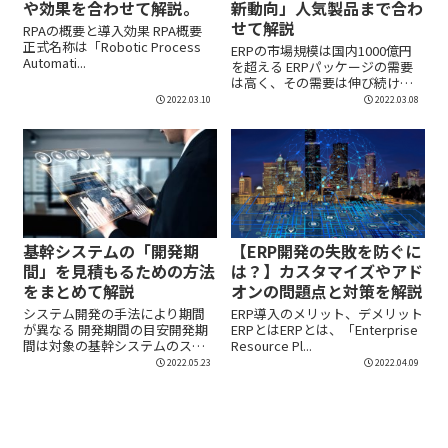
や効果を合わせて解説。
新動向」人気製品まで合わ
せて解説
RPAの概要と導入効果 RPA概要
正式名称は「Robotic Process
ERPの市場規模は国内1000億円
Automati...
を超える ERPパッケージの需要
は高く、その需要は伸び続けて
います。...
2022.03.10
2022.03.08
基幹システムの「開発期
【ERP開発の失敗を防ぐに
間」を見積もるための方法
は？】カスタマイズやアド
をまとめて解説
オンの問題点と対策を解説
システム開発の手法により期間
ERP導入のメリット、デメリット
が異なる 開発期間の目安開発期
ERPとはERPとは、「Enterprise
間は対象の基幹システムのスコ
Resource Pl...
ープや仕様などに...
2022.05.23
2022.04.09