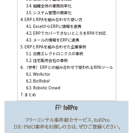
3.4.
組織全体の業務効率化
3.5.
システム管理の簡素化
4.
ERPとRPAを組み合わせた使い方
4.1.
ExcelからERPに情報を連携
4.2.
ERPでカバーできないところをRPAで対応
4.3.
メールの情報をERPに連携
5.
ERPとRPAを組み合わせた企業事例
5.1.
日商エレクトロニクスの事例
5.2.
住宅販売会社の事例
6.
（参考）ERPとの組み合わせで使われるRPAツール
6.1.
WinActor
6.2.
BizRobo!
6.3.
Robotic Crowd
7.
まとめ