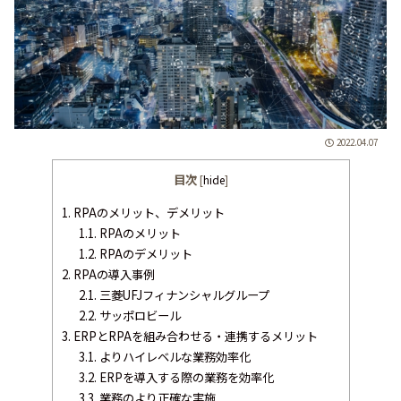
2022.04.07
目次
[
hide
]
1.
RPAのメリット、デメリット
1.1.
RPAのメリット
1.2.
RPAのデメリット
2.
RPAの導入事例
2.1.
三菱UFJフィナンシャルグループ
2.2.
サッポロビール
3.
ERPとRPAを組み合わせる・連携するメリット
3.1.
よりハイレベルな業務効率化
3.2.
ERPを導入する際の業務を効率化
3.3.
業務のより正確な実施