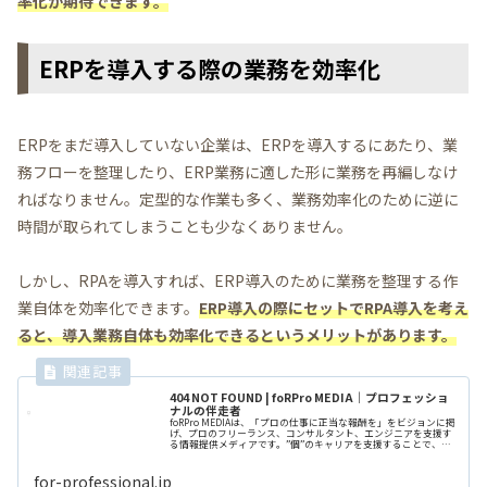
率化が期待できます。
ERPを導入する際の業務を効率化
ERPをまだ導入していない企業は、ERPを導入するにあたり、業
務フローを整理したり、ERP業務に適した形に業務を再編しなけ
ればなりません。定型的な作業も多く、業務効率化のために逆に
時間が取られてしまうことも少なくありません。
しかし、RPAを導入すれば、ERP導入のために業務を整理する作
業自体を効率化できます。
ERP導入の際にセットでRPA導入を考え
ると、導入業務自体も効率化できるというメリットがあります。
404 NOT FOUND | foRPro MEDIA｜プロフェッショ
ナルの伴走者
foRPro MEDIAは、「プロの仕事に正当な報酬を」をビジョンに掲
げ、プロのフリーランス、コンサルタント、エンジニアを支援す
る情報提供メディアです。”個”のキャリアを支援することで、ヒ
トのポテンシャルを解放することが、私たちの願いです。
for-professional.jp