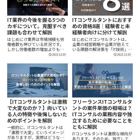
IT業界の今後を握る5つの
ITコンサルタントにおすす
カギについて。克服すべき
めの資格8選｜経験者と未
課題も合わせて解説
経験者向けに分けて解説
はじめに IT業界は市場規模も労
はじめに ITコンサルタントは、
働者数も伸びている状況です。
企業の経営戦略や企業が抱えて
しかし労働者数の増加よりも人
いる課題の解決策を「IT技術」を
材への需要増加...
用いてサポ...
2023.12.05
2023.12.05
【ITコンサルタントは激務
フリーランスITコンサルタ
で大変なのか？】向いてい
ントの案件単価の相場は？
る人の特徴や後悔しないた
ITコンサルの業務内容や独
めのポイントを解説
立するために必要なことを
ともに解説
一般的に、ITコンサルタントは
「激務で大変」というイメージ
ITコンサルタントは激務な傾向が
がありますが、実際はどうなの
あります。そのため、独立して