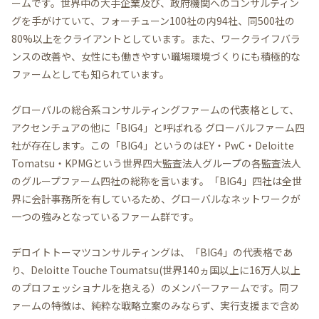
ームです。世界中の大手企業及び、政府機関へのコンサルティン
グを手がけていて、フォーチューン100社の内94社、同500社の
80%以上をクライアントとしています。また、ワークライフバラ
ンスの改善や、女性にも働きやすい職場環境づくりにも積極的な
ファームとしても知られています。
グローバルの総合系コンサルティングファームの代表格として、
アクセンチュアの他に「BIG4」と呼ばれる グローバルファーム四
社が存在します。この「BIG4」というのはEY・PwC・Deloitte
Tomatsu・KPMGという世界四大監査法人グループの各監査法人
のグループファーム四社の総称を言います。「BIG4」四社は全世
界に会計事務所を有しているため、グローバルなネットワークが
一つの強みとなっているファーム群です。
デロイトトーマツコンサルティングは、「BIG4」の代表格であ
り、Deloitte Touche Toumatsu(世界140ヵ国以上に16万人以上
のプロフェッショナルを抱える）のメンバーファームです。同フ
ァームの特徴は、純粋な戦略立案のみならず、実行支援まで含め