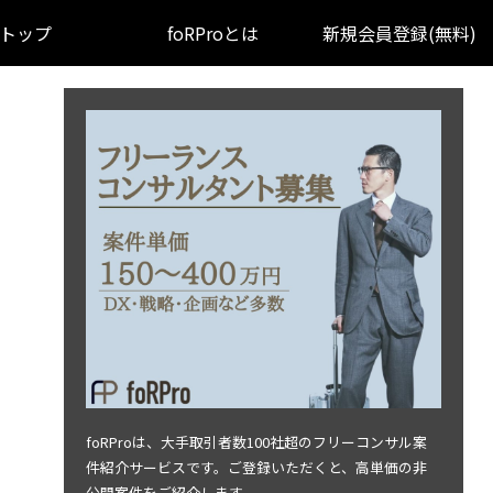
トップ
foRProとは
新規会員登録(無料)
foRProは、大手取引者数100社超のフリーコンサル案
件紹介サービスです。ご登録いただくと、高単価の非
公開案件をご紹介します。