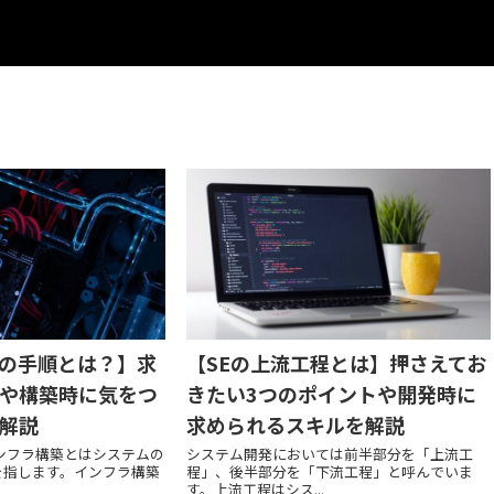
の手順とは？】求
【SEの上流工程とは】押さえてお
や構築時に気をつ
きたい3つのポイントや開発時に
解説
求められるスキルを解説
ンフラ構築とはシステムの
システム開発においては前半部分を「上流工
を指します。インフラ構築
程」、後半部分を「下流工程」と呼んでいま
す。上流工程はシス...