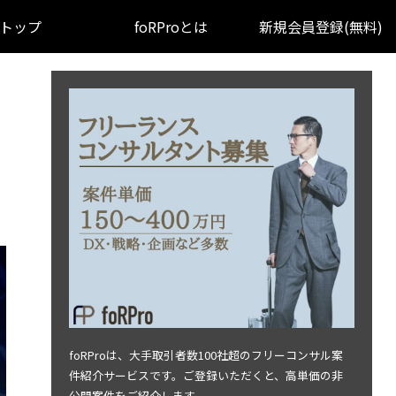
トップ
foRProとは
新規会員登録(無料)
foRProは、大手取引者数100社超のフリーコンサル案
件紹介サービスです。ご登録いただくと、高単価の非
公開案件をご紹介します。