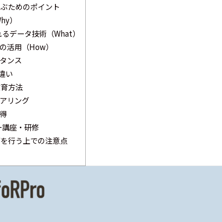
学ぶためのポイント
hy）
れるデータ技術（What）
の活用（How）
タンス
違い
教育方法
アリング
得
ー講座・研修
育を行う上での注意点