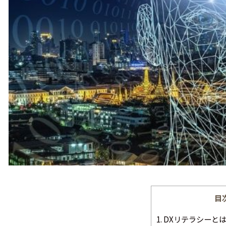
目
1.
DXリテラシーと