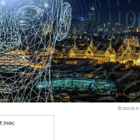
2022.05.13
次
[
hide
]
は