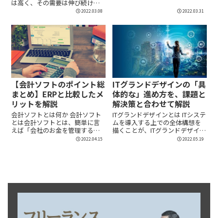
は高く、その需要は伸び続けて
います。...
2022.03.08
2022.03.31
【会計ソフトのポイント総
ITグランドデザインの「具
まとめ】ERPと比較したメ
体的な」進め方を、課題と
リットを解説
解決策と合わせて解説
会計ソフトとは何か 会計ソフト
ITグランドデザインとは ITシステ
とは会計ソフトとは、簡単に言
ムを導入する上での全体構想を
えば「会社のお金を管理するシ
描くことが、ITグランドデザイン
ステム...
です。...
2022.04.15
2022.05.19