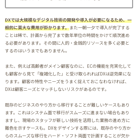
DXでは大規模なデジタル技術の開発や導入が必要になるため、一
般的に莫大な費用が掛かります。
また一朝一夕で導入が完了する
ことは稀で、計画から完了まで数年単位の時間をかけて順次進め
る必要があります。その間に人的・金銭的リソースを多く必要と
するのはいうまでもありません。
また、例えば高齢者がメイン顧客なのに、ECの機能を充実化して
も顧客から見て「複雑化した」と受け取られればDXは逆効果にな
ります。顧客の特性やニーズをうまく捉えておこなわなければ、
DXは顧客ニーズとマッチしないリスクがあるのです。
既存のビジネスのやり方から移行することが難しいケースもあり
ます。これはシステム面で移行がスムーズに進まない場合もあり
ますし、現場のスタッフが新しい技術を活用した業務の進め方に
難色を示すケースも。DXをデザインする際には、既存のやり方か
らのスムーズな移行をハード・ソフト両面で計画することが欠か