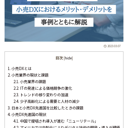
2023.03.07
目次
[
hide
]
1.
小売DXとは
2.
小売業界の現状と課題
2.1.
小売業界の課題
2.2.
ITの発達による価格競争の激化
2.3.
トレンドの移り変わりの加速
2.4.
少子高齢化による需要と人材の減少
3.
日本と小売DX先進国を比較したときの課題
4.
小売DX先進国の現状
4.1.
中国で提唱され導入が進む「ニューリテール」
4.2.
アメリカでは内製化によりデジタル技術の開発・導入が積極