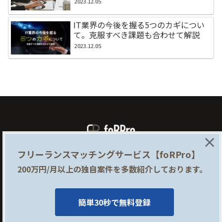
2023.12.05
IT業界の今後を握る5つのカギについ
て。克服すべき課題も合わせて解説
2023.12.05
×
フリーランスマッチングサービス【foRPro】
foRProとは
企業様はこちら
200万円/月以上の独自案件を多数紹介しております。
提携サイト
利用規約
プライバシーポリシー
運営会社
新規会員登録（無料）
お問い合わせ
簡単30秒で無料登録
Copyright ©Regrit partnars. Inc All Rights Reserved.