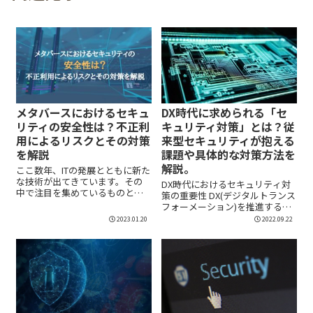
メタバースにおけるセキュ
DX時代に求められる「セ
リティの安全性は？不正利
キュリティ対策」とは？従
用によるリスクとその対策
来型セキュリティが抱える
を解説
課題や具体的な対策方法を
解説。
ここ数年、ITの発展とともに新た
な技術が出てきています。その
DX時代におけるセキュリティ対
中で注目を集めているものとし
策の重要性 DX(デジタルトランス
てメタバースがありま...
フォーメーション)を推進するに
あたり、...
2023.01.20
2022.09.22