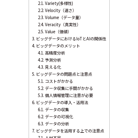
2.1.
Variety(多様性)
2.2.
Velocity（速さ）
2.3.
Volume（データ量）
2.4.
Veracity（真実性）
2.5.
Value（価値）
3.
ビッグデータにおけるIoTとAIの関係性
4.
ビッグデータのメリット
4.1.
高精度分析
4.2.
予測分析
4.3.
見える化
5.
ビッグデータの問題点と注意点
5.1.
コストがかかる
5.2.
データ収集に手間がかかる
5.3.
個人情報管理に注意が必要
6.
ビッグデータの導入・活用法
6.1.
データの収集
6.2.
データの可視化
6.3.
データの分析
7.
ビッグデータを活用する上での注意点
7.1.
人材不足