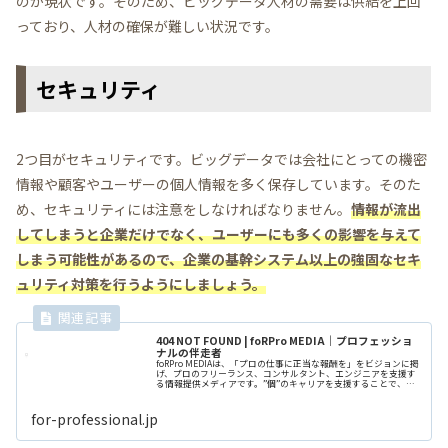
のが現状です。そのため、ビッグデータ人材の需要は供給を上回
っており、人材の確保が難しい状況です。
セキュリティ
2つ目がセキュリティです。ビッグデータでは会社にとっての機密
情報や顧客やユーザーの個人情報を多く保存しています。そのた
め、セキュリティには注意をしなければなりません。
情報が流出
してしまうと企業だけでなく、ユーザーにも多くの影響を与えて
しまう可能性があるので、企業の基幹システム以上の強固なセキ
ュリティ対策を行うようにしましょう。
404 NOT FOUND | foRPro MEDIA｜プロフェッショ
ナルの伴走者
foRPro MEDIAは、「プロの仕事に正当な報酬を」をビジョンに掲
げ、プロのフリーランス、コンサルタント、エンジニアを支援す
る情報提供メディアです。”個”のキャリアを支援することで、ヒ
トのポテンシャルを解放することが、私たちの願いです。
for-professional.jp