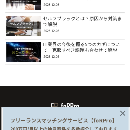
2023.12.05
セルフブラックとは？原因から対策ま
で解説
2023.12.05
IT業界の今後を握る5つのカギについ
て。克服すべき課題も合わせて解説
2023.12.05
×
フリーランスマッチングサービス【foRPro】
foRProとは
企業様はこちら
200万円/月以上の独自案件を多数紹介しております。
提携サイト
利用規約