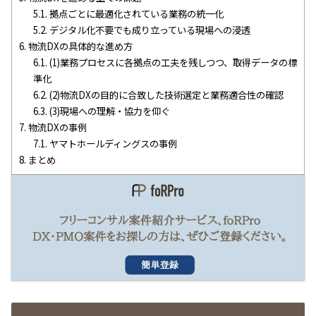
5.1.
拠点ごとに最適化されている業務の統一化
5.2.
デジタル化不要でも成り立っている現場への浸透
6.
物流DXの具体的な進め方
6.1.
(1)業務プロセスに各拠点の工夫を残しつつ、取得データの標
準化
6.2.
(2)物流DXの目的に合致した技術選定と業務適合性の確認
6.3.
(3)現場への理解・協力を仰ぐ
7.
物流DXの事例
7.1.
ヤマトホールディングスの事例
8.
まとめ