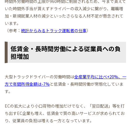
時間外労働時間の上限が960時間に制限されるため、今まで貰えて
いた時間外手当が貰えずドライバーの収入減少に繋がり、離職増
加・新規就業人材の減少といったさらなる人材不足が懸念されて
います。
（参考：
統計からみるトラック運転者の仕事
）
低賃金・長時間労働による従業員への負
担増加
大型トラックドライバーの労働時間は
全産業平均に比べ+20%、一
方で年間所得金額は-7%
と低賃金・長時間労働が常態化していま
す。
ECの拡大により小口荷物の増加だけでなく、「翌日配送」等を打
ち出すEC企業も増え、低賃金で質の高いサービスが求められてお
り、従業員の負担は増える一方となっています。