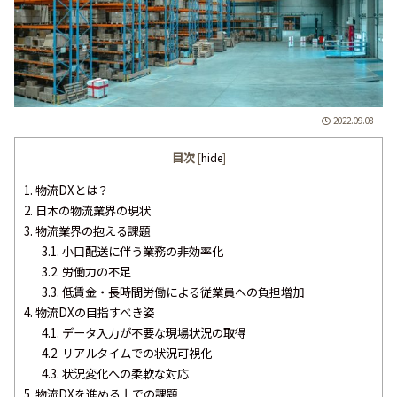
2022.09.08
目次
[
hide
]
1.
物流DXとは？
2.
日本の物流業界の現状
3.
物流業界の抱える課題
3.1.
小口配送に伴う業務の非効率化
3.2.
労働力の不足
3.3.
低賃金・長時間労働による従業員への負担増加
4.
物流DXの目指すべき姿
4.1.
データ入力が不要な現場状況の取得
4.2.
リアルタイムでの状況可視化
4.3.
状況変化への柔軟な対応
5.
物流DXを進める上での課題