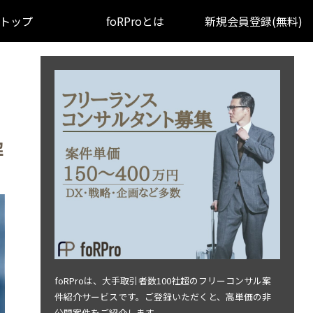
トップ
foRProとは
新規会員登録(無料)
解
foRProは、大手取引者数100社超のフリーコンサル案
件紹介サービスです。ご登録いただくと、高単価の非
公開案件をご紹介します。