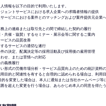
個人情報を以下の目的で利用いたします。
ージェントサービスにおける求人企業への求職者情報の提供
援サービスにおける案件とのマッチングおよび案件提供元企業
業務上の連絡または取引先との間で締結した契約の履行
催・共催・協賛）するセミナー・展示会等に関するご案内
サービスの品質改善
供するサービスの適切な遂行
条件の決定、配属決定等の採用活動及び採用後の雇用管理
合わせ、または苦情への対応
社の義務履行
ない形式の労働市場分析・サービス品質向上のための統計資料
利用目的と関連性を有すると合理的に認められる場合は、利用
目的を変更した場合は、本人に通知または当社ホームページ等
範囲を超えた変更を行う場合は、あらかじめ本人の同意を得た