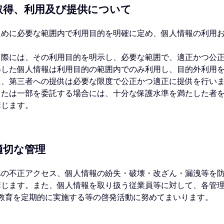
の取得、利⽤及び提供について
ために必要な範囲内で利用目的を明確に定め、個人情報の利用
る際には、その利⽤⽬的を明⽰し、必要な範囲で、適正かつ公
得した個人情報は利用目的の範囲内でのみ利用し、目的外利用
た、第三者への提供は必要な限度で公正かつ適正に提供を行い
または一部を委託する場合には、十分な保護水準を満たした者
講じます。
の適切な管理
への不正アクセス、個⼈情報の紛失・破壊・改ざん・漏洩等を
講じます。また、個⼈情報を取り扱う従業員等に対して、各管
教育を定期的に実施する等の啓発活動に努めてまいります。