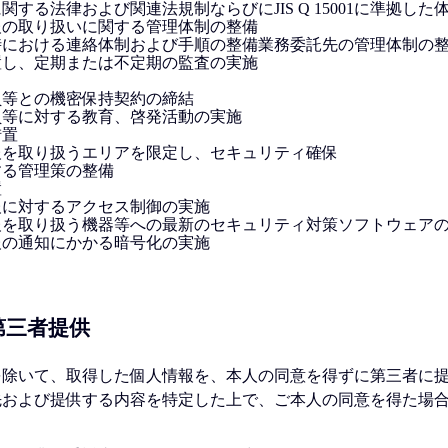
する法律および関連法規制ならびにJIS Q 15001に準拠した
報の取り扱いに関する管理体制の整備
時における連絡体制および手順の整備業務委託先の管理体制の
置し、定期または不定期の監査の実施
員等との機密保持契約の締結
員等に対する教育、啓発活動の実施
措置
報を取り扱うエリアを限定し、セキュリティ確保
する管理策の整備
置
報に対するアクセス制御の実施
報を取り扱う機器等への最新のセキュリティ対策ソフトウェア
報の通知にかかる暗号化の実施
の第三者提供
を除いて、取得した個⼈情報を、本⼈の同意を得ずに第三者に
先および提供する内容を特定した上で、ご本⼈の同意を得た場