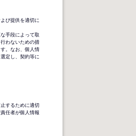
および提供を適切に
正な⼿段によって取
を行わないための措
ます。なお、個人情
を選定し、契約等に
防⽌するために適切
理責任者が個⼈情報